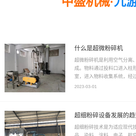
中盛机械·
九游
什么是超微粉碎机
超微粉碎机是利用空气分离
成。物料通过投料口进入柱
室，进入物料收集系统，经
2023-03-01
超细粉碎设备发展的趋
超细粉碎技术是为适应现代
品、染料、涂料、电子、航