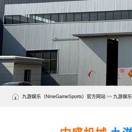
九游娱乐（NineGameSports）官方网站
>>
九游娱乐（