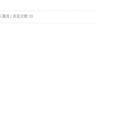
乐潮流 | 浏览次数:10