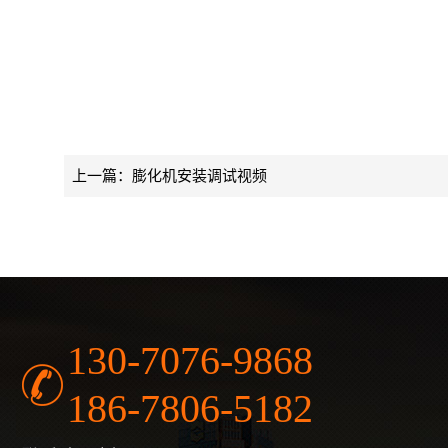
上一篇：
膨化机安装调试视频
130-7076-9868
186-7806-5182