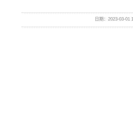
日期：2023-03-0