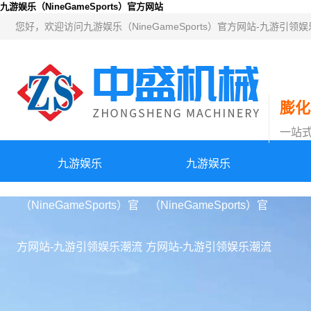
九游娱乐（NineGameSports）官方网站
您好，欢迎访问九游娱乐（NineGameSports）官方网站-九游
膨化
一站
九游娱乐
九游娱乐
（NineGameSports）官
（NineGameSports）官
方网站-九游引领娱乐潮流
方网站-九游引领娱乐潮流