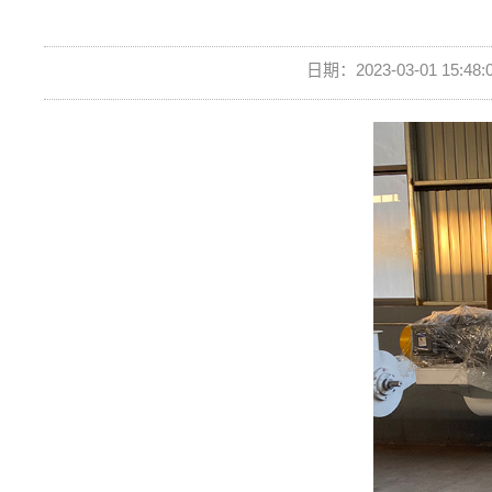
日期：2023-03-01 15: