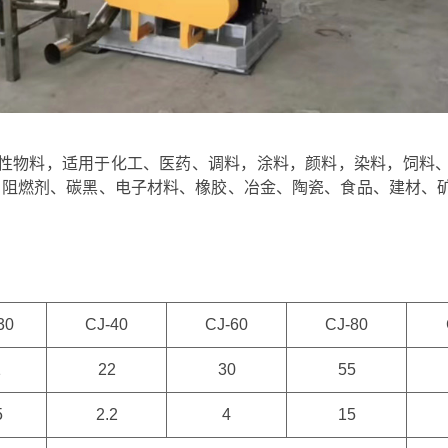
性物料，适用于化工、医药、调料，涂料，颜料，染料，饲料
、阻燃剂、碳黑、电子材料、橡胶、冶金、陶瓷、食品、建材、
30
CJ-40
CJ-60
CJ-80
1
22
30
55
5
2.2
4
15