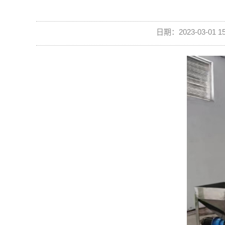
日期：2023-03-01