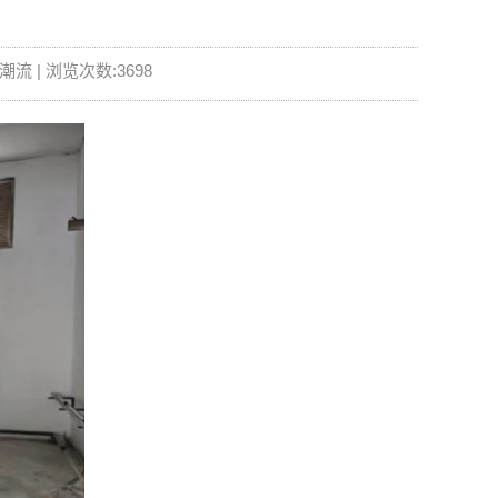
潮流 | 浏览次数:3698