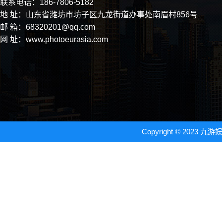
联系电话：186-7806-5182
地 址：山东省潍坊市坊子区九龙街道办事处南眉村856号
邮 箱：68320201@qq.com
网 址：www.photoeurasia.com
Copyright © 2023 